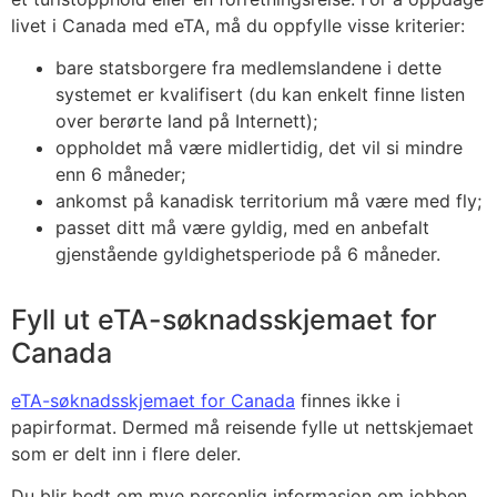
livet i Canada med eTA, må du oppfylle visse kriterier:
bare statsborgere fra medlemslandene i dette
systemet er kvalifisert (du kan enkelt finne listen
over berørte land på Internett);
oppholdet må være midlertidig, det vil si mindre
enn 6 måneder;
ankomst på kanadisk territorium må være med fly;
passet ditt må være gyldig, med en anbefalt
gjenstående gyldighetsperiode på 6 måneder.
Fyll ut eTA-søknadsskjemaet for
Canada
eTA-søknadsskjemaet for Canada
finnes ikke i
papirformat. Dermed må reisende fylle ut nettskjemaet
som er delt inn i flere deler.
Du blir bedt om mye personlig informasjon om jobben