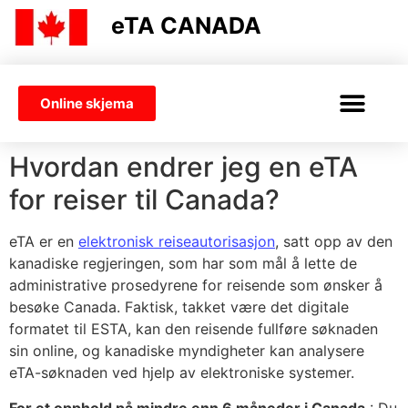
eTA CANADA
Online skjema
VISUM ELLER ETA
Hvordan endrer jeg en eTA
for reiser til Canada?
eTA er en
elektronisk reiseautorisasjon
, satt opp av den
kanadiske regjeringen, som har som mål å lette de
administrative prosedyrene for reisende som ønsker å
besøke Canada. Faktisk, takket være det digitale
formatet til ESTA, kan den reisende fullføre søknaden
sin online, og kanadiske myndigheter kan analysere
eTA-søknaden ved hjelp av elektroniske systemer.
For et opphold på mindre enn 6 måneder i Canada
: Du