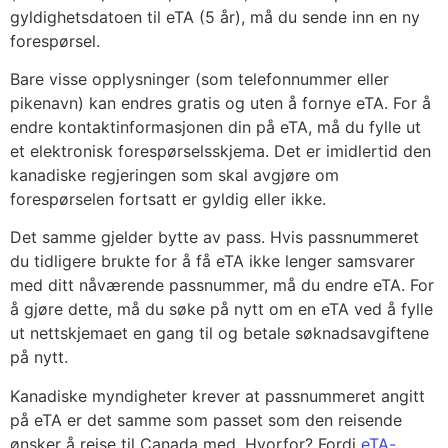
gyldighetsdatoen til eTA (5 år), må du sende inn en ny
forespørsel.
Bare visse opplysninger (som telefonnummer eller
pikenavn) kan endres gratis og uten å fornye eTA. For å
endre kontaktinformasjonen din på eTA, må du fylle ut
et elektronisk forespørselsskjema. Det er imidlertid den
kanadiske regjeringen som skal avgjøre om
forespørselen fortsatt er gyldig eller ikke.
Det samme gjelder bytte av pass. Hvis passnummeret
du tidligere brukte for å få eTA ikke lenger samsvarer
med ditt nåværende passnummer, må du endre eTA. For
å gjøre dette, må du søke på nytt om en eTA ved å fylle
ut nettskjemaet en gang til og betale søknadsavgiftene
på nytt.
Kanadiske myndigheter krever at passnummeret angitt
på eTA er det samme som passet som den reisende
ønsker å reise til Canada med. Hvorfor? Fordi
eTA-