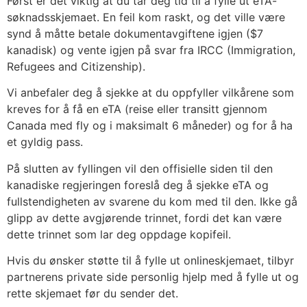
Først er det viktig at du tar deg tid til å fylle ut eTA-
søknadsskjemaet. En feil kom raskt, og det ville være
synd å måtte betale dokumentavgiftene igjen ($7
kanadisk) og vente igjen på svar fra IRCC (Immigration,
Refugees and Citizenship).
Vi anbefaler deg å sjekke at du oppfyller vilkårene som
kreves for å få en eTA (reise eller transitt gjennom
Canada med fly og i maksimalt 6 måneder) og for å ha
et gyldig pass.
På slutten av fyllingen vil den offisielle siden til den
kanadiske regjeringen foreslå deg å sjekke eTA og
fullstendigheten av svarene du kom med til den. Ikke gå
glipp av dette avgjørende trinnet, fordi det kan være
dette trinnet som lar deg oppdage kopifeil.
Hvis du ønsker støtte til å fylle ut onlineskjemaet, tilbyr
partnerens private side personlig hjelp med å fylle ut og
rette skjemaet før du sender det.