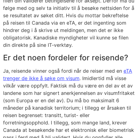
filen din validerer betingelsene for aksept. Derfor må du
følge med og selv ta initiativ til å besøke nettsiden for å
se resultatet av søket ditt. Hvis du mottar bekreftelse
på reisen til Canada via en eTA, er det ingenting som
hindrer deg i å skrive ut meldingen, men det er ikke
obligatorisk. Kanadiske myndigheter vil kunne se filen
din direkte på sine IT-verktøy.
Er det noen fordeler for reisende?
Ja, reisende vinner også fordi når de reiser med en
eTA
trenger de ikke å søke om visum
. Imidlertid må visse
vilkår være oppfylt. Faktisk må du være en del av et av
landene som har signert anerkjennelsen av visumfritaket
(som Europa er en del av). Du må bo maksimalt 6
måneder på kanadisk territorium; i tillegg er årsaken til
reisen begrenset: transitt, turist- eller
forretningsopphold. I tillegg, som mange land, krever
Canada at besøkende har et elektronisk eller biometrisk
pass i ferd med å bli validert. Hvis du oppfyller alle