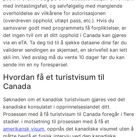
med inntastingsfeil, og selvfølgelig med manglende
overholdelse av vilkårene for autorisasjonen
(overdreven opphold, utløpt pass, etc.). Hvis du
samsvarer godt med programmets få forpliktelser, er
det ingen tvil om at ditt opphold i Canada kan gjøres
via en eTA. Ta deg tid til å sjekke dataene dine før du
validerer sendingen av skjemaet, en skrivefeil kan lett
skli inn. Ved avslag må du vente 10 dager før du kan
sende inn en ny forespørsel.
Hvordan få et turistvisum til
Canada
Søknaden om et kanadisk turistvisum gjøres ved det
kanadiske konsulatet i opprinnelseslandet ditt.
Prosessen med å få turistvisum til Canada foregår i flere
stadier. i motsetning til prosessen med å få et
amerikansk visum
, oppnås det kanadiske visumet uten å
måtte bestå et fysisk intervju ved den kanadiske