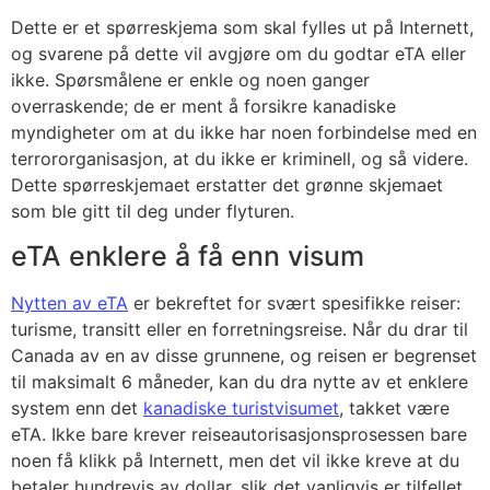
Dette er et spørreskjema som skal fylles ut på Internett,
og svarene på dette vil avgjøre om du godtar eTA eller
ikke. Spørsmålene er enkle og noen ganger
overraskende; de er ment å forsikre kanadiske
myndigheter om at du ikke har noen forbindelse med en
terrororganisasjon, at du ikke er kriminell, og så videre.
Dette spørreskjemaet erstatter det grønne skjemaet
som ble gitt til deg under flyturen.
eTA enklere å få enn visum
Nytten av eTA
er bekreftet for svært spesifikke reiser:
turisme, transitt eller en forretningsreise. Når du drar til
Canada av en av disse grunnene, og reisen er begrenset
til maksimalt 6 måneder, kan du dra nytte av et enklere
system enn det
kanadiske turistvisumet
, takket være
eTA. Ikke bare krever reiseautorisasjonsprosessen bare
noen få klikk på Internett, men det vil ikke kreve at du
betaler hundrevis av dollar, slik det vanligvis er tilfellet