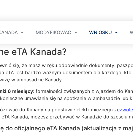
KANADA
MODYFIKOWAĆ
WNIOSKU
W
alne eTA Kanada?
ewnić się, że masz w ręku odpowiednie dokumenty: paszport
Canada eTA jest bardzo ważnym dokumentem dla każdego, kt
 wizę w ambasadzie Kanady.
niż 6 miesięcy
: formalności związanych z wjazdem do Ka
t konieczne umawianie się na spotkanie w ambasadzie lub k
dróżować do Kanady na podstawie elektronicznego
zezwole
lne eTA Kanada, możesz przebywać w Kanadzie do sześciu mie
się do oficjalnego eTA Kanada (aktualizacja z ma