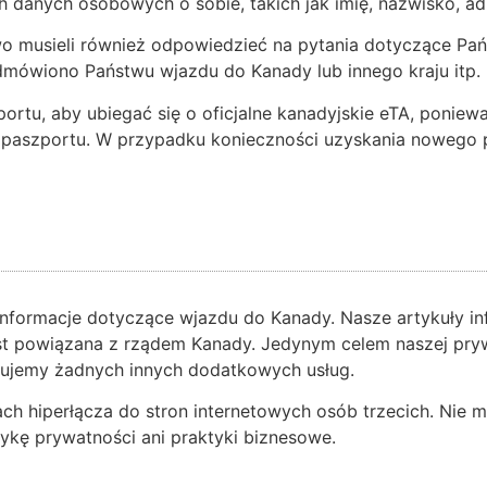
danych osobowych o sobie, takich jak imię, nazwisko, adre
 musieli również odpowiedzieć na pytania dotyczące Pań
dmówiono Państwu wjazdu do Kanady lub innego kraju itp.
rtu, aby ubiegać się o oficjalne kanadyjskie eTA, poniew
paszportu. W przypadku konieczności uzyskania nowego p
informacje dotyczące wjazdu do Kanady. Nasze artykuły in
jest powiązana z rządem Kanady. Jedynym celem naszej pryw
erujemy żadnych innych dodatkowych usług.
nach hiperłącza do stron internetowych osób trzecich. Nie
tykę prywatności ani praktyki biznesowe.