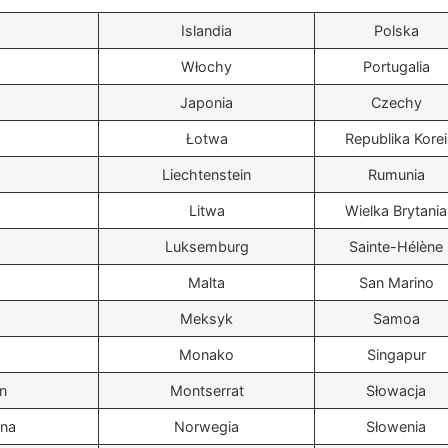
Islandia
Polska
Włochy
Portugalia
Japonia
Czechy
Łotwa
Republika Korei
Liechtenstein
Rumunia
Litwa
Wielka Brytania
Luksemburg
Sainte-Hélène
Malta
San Marino
Meksyk
Samoa
Monako
Singapur
n
Montserrat
Słowacja
na
Norwegia
Słowenia