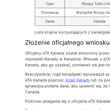
Cypr
Wyspy Turks i C
Chorwacja
Brytyjskie Wyspy D
Dania
Irlandia
Lista krajów korzystających z kanadyjs
Złożenie oficjalnego wniosk
Oficjalny eTA Kanada został stworzony przez
obywateli Kanady w Kanadzie. Wniosek o eTA
Kanady, aby go uzyskać, ponieważ nie jest t
Rzeczywiście, rząd kanadyjski wprowadził sys
eTA Kanada poprzez.
Rząd Kanady
lub za poś
sprawdzą podane dane, aby upewnić się, że
Canada.
Podczas ubiegania się o oficjalne eTA Kanad