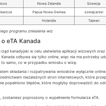
aicos
Nowa Zelandia
Szwecja
ziewicze
Papua Nowa Gwinea
szwajcarski
Holandia
Tajwan
kiego programu zniesienia wiz
u o eTA Kanada
 rząd kanadyjski w celu ułatwienia aplikacji wizowych ora
 Kanada odbywa się tylko online, więc nie ma potrzeby ud
o to samo, co w przypadku wniosku o wizę.
tem składania i rozpatrywania wniosków wyłącznie online. I
rednictwem niezależnych stron internetowych, które przep
 nie popełniono błędów, które mogłyby doprowadzić do o
a, zostaniesz poproszony o wypełnienie formularza eTA.