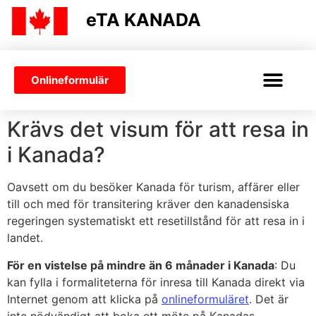
eTA KANADA
Onlineformulär
ETA KANADA
ÄNDRA ETA
ETA-ANSÖKAN
VISUM ELLER ETA
Krävs det visum för att resa in
i Kanada?
Oavsett om du besöker Kanada för turism, affärer eller
till och med för transitering kräver den kanadensiska
regeringen systematiskt ett resetillstånd för att resa in i
landet.
För en vistelse på mindre än 6 månader i Kanada
: Du
kan fylla i formaliteterna för inresa till Kanada direkt via
Internet genom att klicka på
onlineformuläret
. Det är
inte nödvändigt att boka ett möte på Kanadas