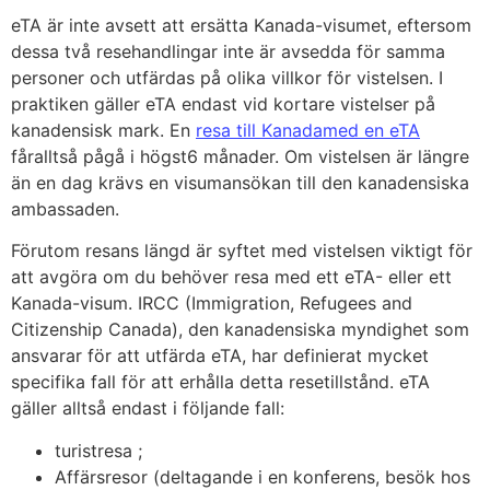
eTA är inte avsett att ersätta Kanada-visumet, eftersom
dessa två resehandlingar inte är avsedda för samma
personer och utfärdas på olika villkor för vistelsen. I
praktiken gäller eTA endast vid kortare vistelser på
kanadensisk mark. En
resa till Kanadamed en eTA
fåralltså pågå i högst6 månader. Om vistelsen är längre
än en dag krävs en visumansökan till den kanadensiska
ambassaden.
Förutom resans längd är syftet med vistelsen viktigt för
att avgöra om du behöver resa med ett eTA- eller ett
Kanada-visum. IRCC (Immigration, Refugees and
Citizenship Canada), den kanadensiska myndighet som
ansvarar för att utfärda eTA, har definierat mycket
specifika fall för att erhålla detta resetillstånd. eTA
gäller alltså endast i följande fall:
turistresa ;
Affärsresor (deltagande i en konferens, besök hos