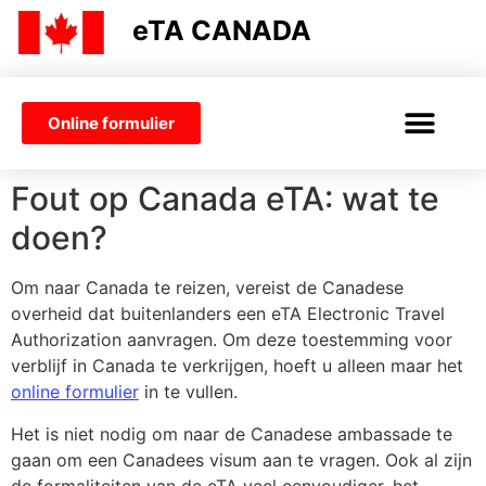
eTA CANADA
Online formulier
ETA CANADA
ETA-VERZOEK
VISUM CANADA
Fout op Canada eTA: wat te
doen?
Om naar Canada te reizen, vereist de Canadese
overheid dat buitenlanders een eTA Electronic Travel
Authorization aanvragen. Om deze toestemming voor
verblijf in Canada te verkrijgen, hoeft u alleen maar het
online formulier
in te vullen.
Het is niet nodig om naar de Canadese ambassade te
gaan om een Canadees visum aan te vragen. Ook al zijn
de formaliteiten van de eTA veel eenvoudiger, het