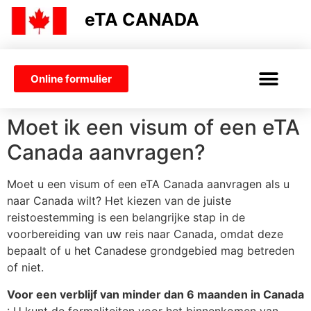
eTA CANADA
Online formulier
ETA CANADA
ETA-VERZOEK
VISUM CANADA
Moet ik een visum of een eTA
Canada aanvragen?
Moet u een visum of een eTA Canada aanvragen als u
naar Canada wilt? Het kiezen van de juiste
reistoestemming is een belangrijke stap in de
voorbereiding van uw reis naar Canada, omdat deze
bepaalt of u het Canadese grondgebied mag betreden
of niet.
Voor een verblijf van minder dan 6 maanden in Canada
: U kunt de formaliteiten voor het binnenkomen van