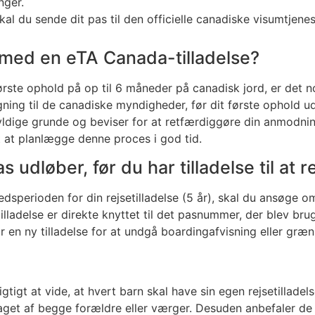
nger.
al du sende dit pas til den officielle canadiske visumtjenes
 med en eTA Canada-tilladelse?
første ophold på op til 6 måneder på canadisk jord, er det n
ning til de canadiske myndigheder, før dit første ophold u
ldige grunde og beviser for at retfærdiggøre din anmodnin
t at planlægge denne proces i god tid.
 udløber, før du har tilladelse til at r
dsperioden for din rejsetilladelse (5 år), skal du ansøge o
tilladelse er direkte knyttet til det pasnummer, der blev bru
r en ny tilladelse for at undgå boardingafvisning eller græ
tigt at vide, at hvert barn skal have sin egen rejsetilladels
saget af begge forældre eller værger. Desuden anbefaler de