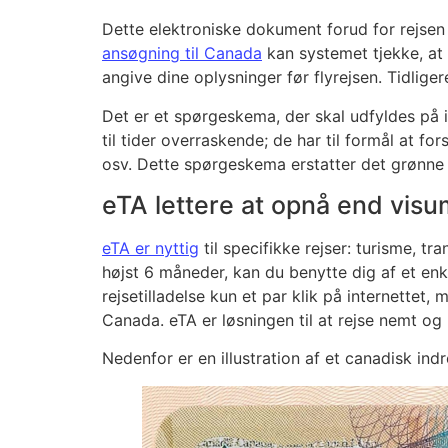
Dette elektroniske dokument forud for rejsen
ansøgning til Canada
kan systemet tjekke, at 
angive dine oplysninger før flyrejsen. Tidlig
Det er et spørgeskema, der skal udfyldes på i
til tider overraskende; de har til formål at fo
osv. Dette spørgeskema erstatter det grønne a
eTA lettere at opnå end visu
eTA er nyttig
til specifikke rejser: turisme, tr
højst 6 måneder, kan du benytte dig af et en
rejsetilladelse kun et par klik på internettet,
Canada. eTA er løsningen til at rejse nemt og b
Nedenfor er en illustration af et canadisk ind