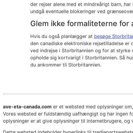
der rejser alene med et mindreårigt barn, ha
undgå eventuelle blokeringer ved grænseove
Glem ikke formaliteterne for a
Hvis du også planlægger at
besøge Storbrita
den canadiske elektroniske rejsetilladelse er d
ved indrejse i Storbritannien og for at styrke
opholde sig kortvarigt i Storbritannien. Så hu
du ankommer til Storbritannien.
ave-eta-canada.com
er et websted med oplysninger om, 
Vores websted er fuldstændig uafhængigt og har ingen fo
oplysninger er at give oplysninger til internetbrugere, og v
Dette websted indeholder hyperlinks til tredjepartswebsted