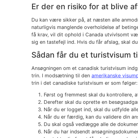
Er der en risiko for at blive 
Du kan være sikker på, at næsten alle anmodnin
naturligvis manglende overholdelse af betinge
få krav, vil dit ophold i Canada utvivlsomt væ
sig en tastefejl ind. Hvis du får afslag, skal
Sådan får du et turistvisum t
Ansøgningen om et canadisk turistvisum indgive
trin. I modsætning til den
amerikanske visum
trin i det canadiske turistvisum er som følger:
Først og fremmest skal du kontrollere, at
Derefter skal du oprette en besøgsadga
Når du er logget ind, skal du udfylde al
Når du er færdig, kan du validere din a
Du skal også vedlægge alle de dokument
Når du har indsendt ansøgningsdokumente