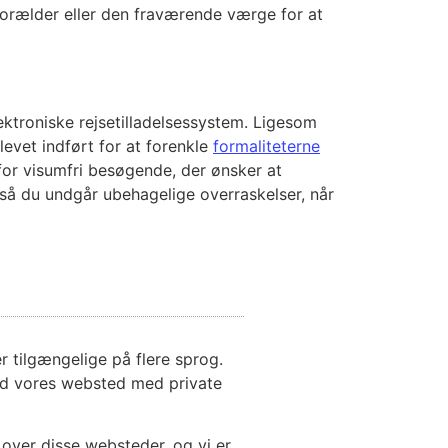
forælder eller den fraværende værge for at
lektroniske rejsetilladelsessystem. Ligesom
blevet indført for at forenkle
formaliteterne
k for visumfri besøgende, der ønsker at
r, så du undgår ubehagelige overraskelser, når
 tilgængelige på flere sprog.
med vores websted med private
l over disse websteder, og vi er