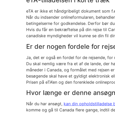
eTA-tilladelsen i korte træk
eTA er ikke et håndgribeligt dokument som f.e
Når du indsender onlineformularen, behandler
betingelserne for godkendelse. Derfor bør du 
Hvis du får en bekræftelse på din rejse til Can
canadiske myndigheder vil kunne se din fil d
Er der nogen fordele for rej
Ja, det er også en fordel for de rejsende, fo
Du skal nemlig være fra et af de lande, der h
måneder i Canada, og formålet med rejsen er 
besøgende skal have et gyldigt elektronisk ell
Prisen på eTA’en og den forenklede onlineproce
Hvor længe er denne ansøgn
Når du har ansøgt,
kan din opholdstilladelse 
komme og gå til Canada flere gange, indtil d