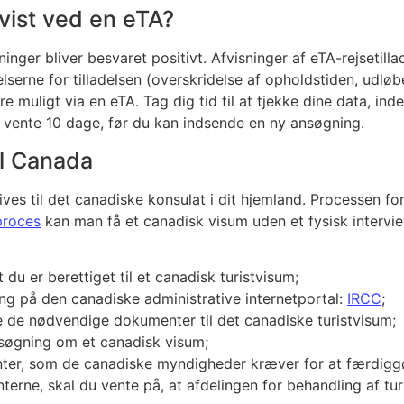
afvist ved en eTA?
ger bliver besvaret positivt. Afvisninger af eTA-rejsetillad
lserne for tilladelsen (overskridelse af opholdstiden, udlø
re muligt via en eTA. Tag dig tid til at tjekke dine data, in
 du vente 10 dage, før du kan indsende en ny ansøgning.
il Canada
s til det canadiske konsulat i dit hjemland. Processen for 
proces
kan man få et canadisk visum uden et fysisk interv
 du er berettiget til et canadisk turistvisum;
ng på den canadiske administrative internetportal:
IRCC
;
le de nødvendige dokumenter til det canadiske turistvisum;
nsøgning om et canadisk visum;
er, som de canadiske myndigheder kræver for at færdiggø
rne, skal du vente på, at afdelingen for behandling af tur